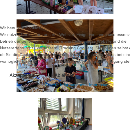
Wir benutzen Cookies
Wir nutzen Cookies auf unserer Website. Einige von ihnen sind essenzi
Betrieb der Seite, während andere uns helfen, diese Website und die
Nutzererfahrung zu verbessern (Tracking Cookies). Sie können selbst 
ob Sie die Cookies zulassen möchten. Bitte beachten Sie, dass bei ei
womöglich nicht mehr alle Funktionalitäten der Seite zur Verfügung st
Akzeptieren
Ablehnen
Weitere Informationen
|
Impressum