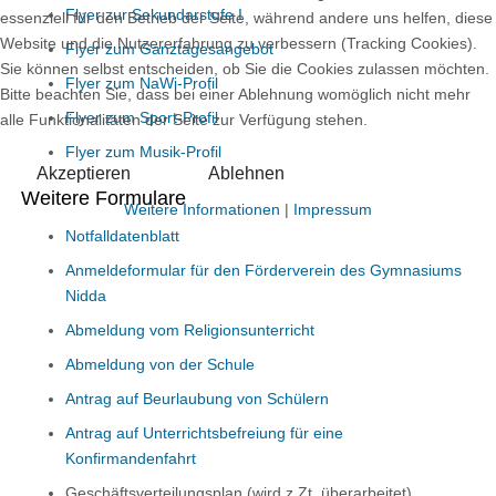
Flyer zur Sekundarstufe I
essenziell für den Betrieb der Seite, während andere uns helfen, diese
Website und die Nutzererfahrung zu verbessern (Tracking Cookies).
Flyer zum Ganztagesangebot
Sie können selbst entscheiden, ob Sie die Cookies zulassen möchten.
Flyer zum NaWi-Profil
Bitte beachten Sie, dass bei einer Ablehnung womöglich nicht mehr
Flyer zum Sport-Profil
alle Funktionalitäten der Seite zur Verfügung stehen.
Flyer zum Musik-Profil
Akzeptieren
Ablehnen
Weitere Formulare
Weitere Informationen
|
Impressum
Notfalldatenblatt
Anmeldeformular für den Förderverein des Gymnasiums
Nidda
Abmeldung vom Religionsunterricht
Abmeldung von der Schule
Antrag auf Beurlaubung von Schülern
Antrag auf Unterrichtsbefreiung für eine
Konfirmandenfahrt
Geschäftsverteilungsplan (wird z.Zt. überarbeitet)