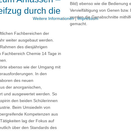
Bild) ebenso wie die Bedienung 
reifzug durch die
Vervielfältigung von Genen bzw.
wurden die Genabschnitte mithilf
Weitere Informationen
|
Impressum
gemacht.
tlichen Fachbereichen der
ahr weiter ausgebaut werden.
 Rahmen des diesjährigen
im Fachbereich Chemie 14 Tage in
nnen.
hörte ebenso wie der Umgang mit
Herausforderungen. In den
Laboren des neuen
us der anorganischen,
rt und ausgewertet werden. So
spirin den beiden Schülerinnen
ustrie. Beim Umsiedeln von
erübergreifende Kompetenzen aus
Tätigkeiten lag der Fokus auf
deutlich über den Standards des