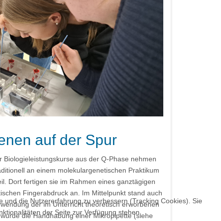
nen auf der Spur
er Biologieleistungskurse aus der Q-Phase nehmen
aditionell an einem molekulargenetischen Praktikum
il. Dort fertigen sie im Rahmen eines ganztägigen
tischen Fingerabdruck an. Im Mittelpunkt stand auch
te und die Nutzererfahrung zu verbessern (Tracking Cookies). Sie
nwendung der im Unterricht theoretisch erworbenen
ktionalitäten der Seite zur Verfügung stehen.
 wurde die Handhabung einer Mikropipette (siehe