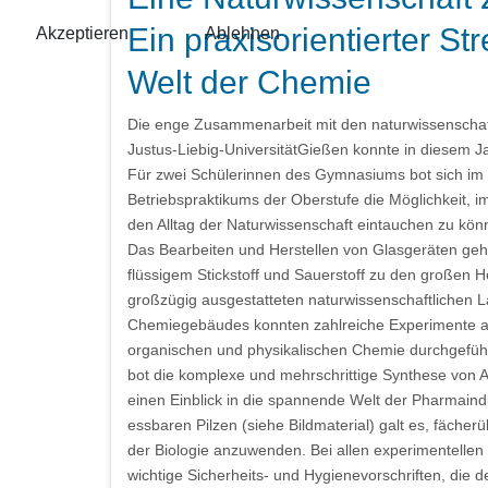
Ein praxisorientierter St
Akzeptieren
Ablehnen
Welt der Chemie
Die enge Zusammenarbeit mit den naturwissenschaf
Justus-Liebig-UniversitätGießen konnte in diesem J
Für zwei Schülerinnen des Gymnasiums bot sich im
Betriebspraktikums der Oberstufe die Möglichkeit, 
den Alltag der Naturwissenschaft eintauchen zu kö
Das Bearbeiten und Herstellen von Glasgeräten ge
flüssigem Stickstoff und Sauerstoff zu den großen 
großzügig ausgestatteten naturwissenschaftlichen 
Chemiegebäudes konnten zahlreiche Experimente a
organischen und physikalischen Chemie durchgefüh
bot die komplexe und mehrschrittige Synthese von A
einen Einblick in die spannende Welt der Pharmaind
essbaren Pilzen (siehe Bildmaterial) galt es, fäch
der Biologie anzuwenden. Bei allen experimentellen 
wichtige Sicherheits- und Hygienevorschriften, die 