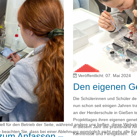
Veröffentlicht: 07. Mai 2024
Den eigenen Ge
Die Schülerinnen und Schüler d
nun schon seit einigen Jahren tr
an der Herderschule in Gießen te
Projekttages ihren eigenen gene
ell für den Betrieb der Seite, während andere uns helfen, diese Websi
in diesem Jahr die praxisnahe A
 beachten Sie, dass bei einer Ablehnung womöglich nicht mehr alle Fun
 zum Anfassen –
Kenntnisse und Fertigkeiten. So