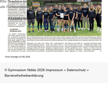
Bitte beachten Sie, dass bei einer Ablehnung womöglich nicht mehr
alle Funktionalitäten der Seite zur Verfügung stehen.
Akzeptieren
Ablehnen
Weitere Informationen
|
Impressum
© Gymnasium Nidda 2026
Impressum
»
Datenschutz
»
Barrierefreiheitserklärung